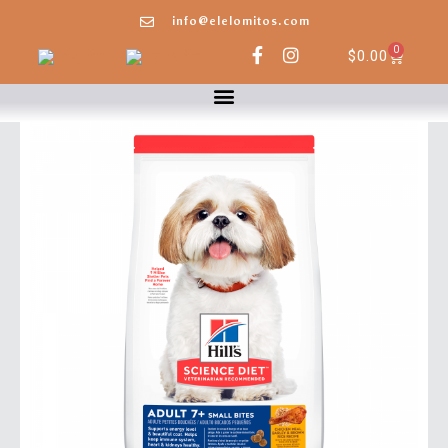
info@elelomitos.com
0
$
0.00