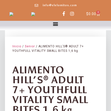
info@elelomitos.com
0
$
0.00
Inicio
/
Senior
/ ALIMENTO HILL’S® ADULT 7+
YOUTHFULL VITALITY SMALL BITES 1,6 kg.
ALIMENTO
HILL’S® ADULT
7+ YOUTHFULL
VITALITY SMALL
BITES 1,6 kg.